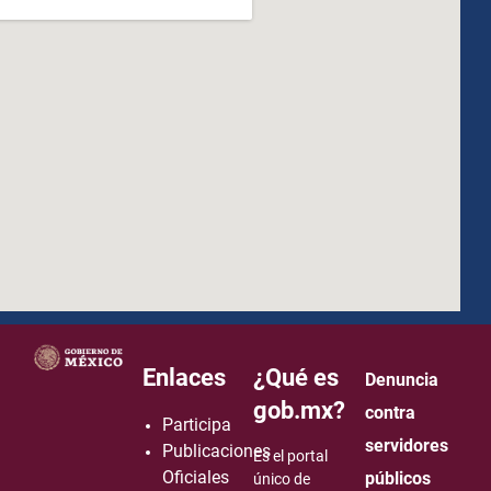
how to embed google map in website
Enlaces
¿Qué es
Denuncia
gob.mx?
contra
Participa
servidores
Publicaciones
Es el portal
Oficiales
públicos
único de