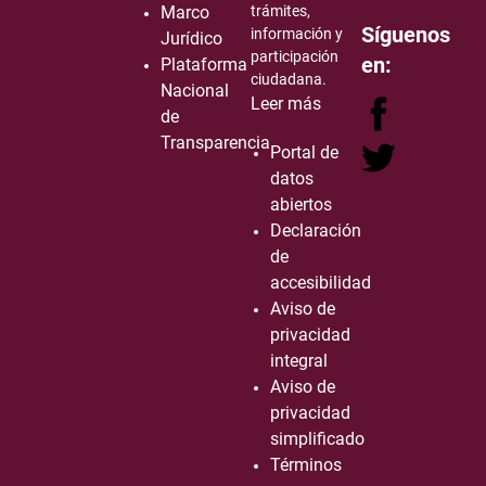
Marco
trámites,
Síguenos
información y
Jurídico
participación
en:
Plataforma
ciudadana.
Nacional
Leer más
de
Transparencia
Portal de
datos
abiertos
Declaración
de
accesibilidad
Aviso de
privacidad
integral
Aviso de
privacidad
simplificado
Términos