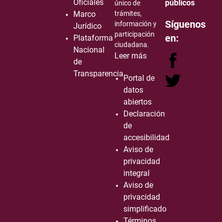
Oficiales
públicos
único de
Marco
trámites,
Síguenos
información y
Jurídico
participación
en:
Plataforma
ciudadana.
Nacional
Leer más
de
Transparencia
Portal de
datos
abiertos
Declaración
de
accesibilidad
Aviso de
privacidad
integral
Aviso de
privacidad
simplificado
Términos