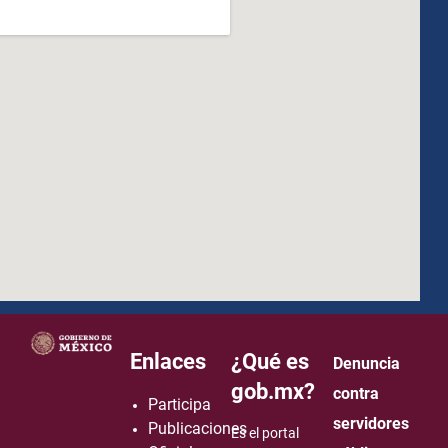
how to embed google map in website
Enlaces
¿Qué es
Denuncia
gob.mx?
contra
Participa
servidores
Publicaciones
Es el portal