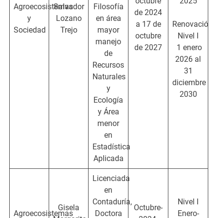
octubre
2025
Agroecosistemas
Salvador
Filosofía
de 2024
y
Lozano
en área
a 17 de
Renovación:
Sociedad
Trejo
mayor
octubre
Nivel I
manejo
de 2027
1 enero
de
2026 al
Recursos
31
Naturales
diciembre
y
2030
Ecología
y Área
menor
en
Estadística
Aplicada
Licenciada
en
Contaduría,
Nivel I
Gisela
Octubre-
Agroecosistemas
Doctora
Enero-