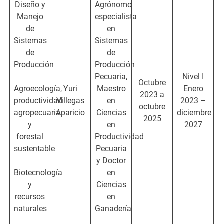
Diseño y
Agrónomo
Manejo
especialista
de
en
Sistemas
Sistemas
de
de
Producción
Producción
Pecuaria,
Nivel I
Octubre
Agroecología,
Yuri
Maestro
Enero
2023 a
productividad
Villegas
en
2023 –
octubre
agropecuaria
Aparicio
Ciencias
diciembre
2025
y
en
2027
forestal
Productividad
sustentable
Pecuaria
y Doctor
Biotecnología
en
y
Ciencias
recursos
en
naturales
Ganadería