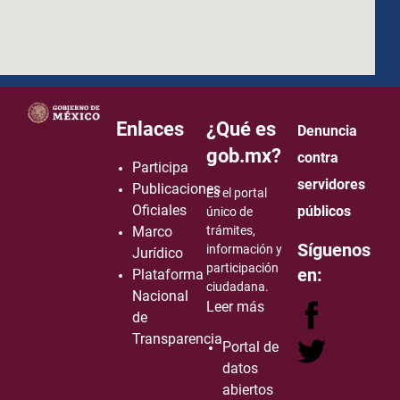
how to embed google map in website
Enlaces
¿Qué es
Denuncia
gob.mx?
contra
Participa
servidores
Publicaciones
Es el portal
Oficiales
públicos
único de
Marco
trámites,
Síguenos
información y
Jurídico
participación
en:
Plataforma
ciudadana.
Nacional
Leer más
de
Transparencia
Portal de
datos
abiertos