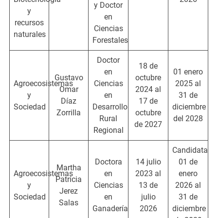
y Doctor
y
en
recursos
Ciencias
naturales
Forestales
Doctor
18 de
en
01 enero
Gustavo
octubre
Agroecosistemas
Ciencias
2025 al
Omar
2024 al
y
en
31 de
Díaz
17 de
Sociedad
Desarrollo
diciembre
Zorrilla
octubre
Rural
del 2028
de 2027
Regional
Candidata
Doctora
14 julio
01 de
Martha
Agroecosistemas
en
2023 al
enero
Patricia
y
Ciencias
13 de
2026 al
Jerez
Sociedad
en
julio
31 de
Salas
Ganadería
2026
diciembre