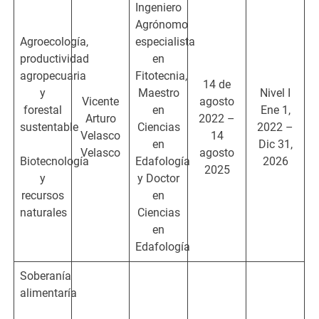
Ingeniero
Agrónomo
Agroecología,
especialista
productividad
en
agropecuaria
Fitotecnia,
14 de
y
Maestro
Nivel I
Vicente
agosto
forestal
en
Ene 1,
Arturo
2022 –
sustentable
Ciencias
2022 –
Velasco
14
en
Dic 31,
Velasco
agosto
Biotecnología
Edafología
2026
2025
y
y Doctor
recursos
en
naturales
Ciencias
en
Edafología
Soberanía
alimentaría