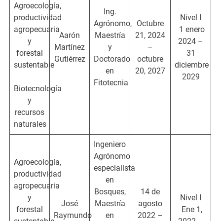
Agroecología,
Ing.
productividad
Nivel I
Agrónomo,
Octubre
agropecuaria
1 enero
Aarón
Maestría
21, 2024
y
2024 –
Martínez
y
–
forestal
31
Gutiérrez
Doctorado
octubre
sustentable
diciembre
en
20, 2027
2029
Fitotecnia
Biotecnología
y
recursos
naturales
Ingeniero
Agrónomo
Agroecología,
especialista
productividad
en
agropecuaria
Bosques,
14 de
y
Nivel I
José
Maestría
agosto
forestal
Ene 1,
Raymundo
en
2022 –