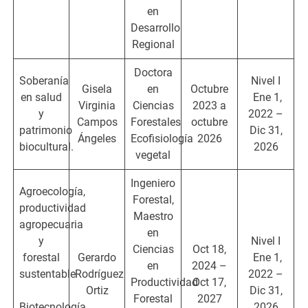
en
Desarrollo
Regional
Doctora
Soberanía
Nivel I
Gisela
en
Octubre
en salud
Ene 1,
Virginia
Ciencias
2023 a
y
2022 –
Campos
Forestales
octubre
patrimonio
Dic 31,
Ángeles
Ecofisiología
2026
biocultural.
2026
vegetal
Ingeniero
Agroecología,
Forestal,
productividad
Maestro
agropecuaria
en
y
Nivel I
Ciencias
Oct 18,
forestal
Gerardo
Ene 1,
en
2024 –
sustentable
Rodríguez
2022 –
Productividad
Oct 17,
Ortiz
Dic 31,
Forestal
2027
Biotecnología
2026