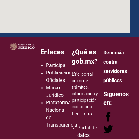
how to embed google map in website
Enlaces
¿Qué es
Denuncia
gob.mx?
contra
Participa
servidores
Publicaciones
Es el portal
Oficiales
públicos
único de
Marco
trámites,
Síguenos
información y
Jurídico
participación
en:
Plataforma
ciudadana.
Nacional
Leer más
de
Transparencia
Portal de
datos